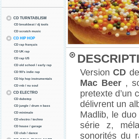
CD TURNTABLISM
CD breakbeat / dj tools
CD scratch music
CD HIP HOP
CD rap français
CD UK rap
DESCRIPT
CD rap US
CD old school / early rap
Version
CD
d
CD 90's indie rap
CD hip hop instrumentals
Mac Beer
, s
CD rnb / nu soul
pretexte d’un c
CD ELECTRO
CD dubstep
délivrent un a
CD jungle / drum n bass
Madlib, le duo
CD minimale
CD electro / techno
série z, mél
CD house / garage
sonorités du r
CD club / dance