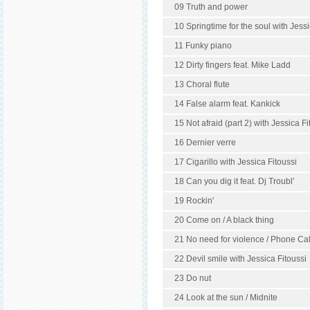
09 Truth and power
10 Springtime for the soul with Jessi
11 Funky piano
12 Dirty fingers feat. Mike Ladd
13 Choral flute
14 False alarm feat. Kankick
15 Not afraid (part 2) with Jessica Fi
16 Dernier verre
17 Cigarillo with Jessica Fitoussi
18 Can you dig it feat. Dj Troubl'
19 Rockin'
20 Come on / A black thing
21 No need for violence / Phone Call
22 Devil smile with Jessica Fitoussi
23 Do nut
24 Look at the sun / Midnite