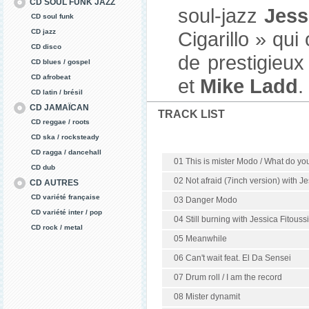
CD SOUL FUNK JAZZ
soul-jazz
Jess
CD soul funk
CD jazz
Cigarillo » qu
CD disco
de prestigieux
CD blues / gospel
CD afrobeat
et
Mike Ladd
.
CD latin / brésil
CD JAMAÏCAN
TRACK LIST
CD reggae / roots
CD ska / rocksteady
CD ragga / dancehall
01 This is mister Modo / What do yo
CD dub
02 Not afraid (7inch version) with Je
CD AUTRES
CD variété française
03 Danger Modo
CD variété inter / pop
04 Still burning with Jessica Fitoussi
CD rock / metal
05 Meanwhile
06 Can't wait feat. El Da Sensei
07 Drum roll / I am the record
08 Mister dynamit