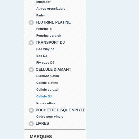
Innofader
Autres crossfaders
Fader
FEUTRINE PLATINE
Feutrine dj
Feutrine scratch
TRANSPORT DJ
Sac vinyles
Sac DJ
Fly case DJ
CELLULE DIAMANT
Diamant platine
Cellule platine
Cellule scratch
Cellule DJ
Porte cellule
POCHETTE DISQUE VINYLE
Cadre pour vinyle
LIVRES
MARQUES