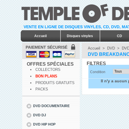
VENTE EN LIGNE DE DISQUES VINYLES, CD, DVD, M
Accueil
Disques vinyles
CD
PAIEMENT SÉCURISÉ
Accueil
>
DVD
>
DVD
DVD BREAKDAN
FILTRES
OFFRES SPÉCIALES
COLLECTORS
Condition
BON PLANS
Il n'y a aucun
PRODUITS GRATUITS
PACKS
DVD DOCUMENTAIRE
DVD DJ
DVD HIP HOP