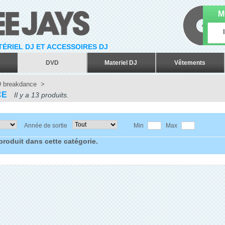
M
ATÉRIEL DJ ET ACCESSOIRES DJ
DVD
Materiel DJ
Vêtements
 breakdance
>
CE
Il y a 13 produits.
Année de sortie
Min
Max
 produit dans cette catégorie.