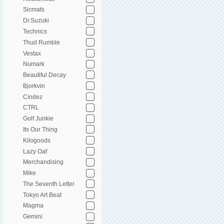
Sicmats
Dr.Suzuki
Technics
Thud Rumble
Vestax
Numark
Beautiful Decay
Bjorkvin
Cindez
CTRL
Golf Junkie
Its Our Thing
Kilogoods
Lazy Oaf
Merchandising
Mike
The Seventh Letter
Tokyo Art Beat
Magma
Gemini