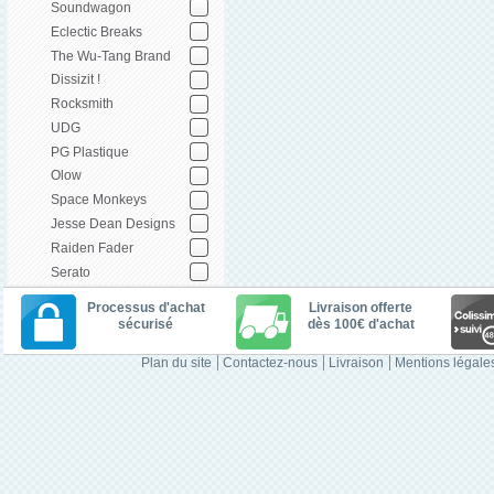
Soundwagon
Eclectic Breaks
The Wu-Tang Brand
Dissizit !
Rocksmith
UDG
PG Plastique
Olow
Space Monkeys
Jesse Dean Designs
Raiden Fader
Serato
Processus d'achat
Livraison offerte
sécurisé
dès 100€ d'achat
Plan du site
Contactez-nous
Livraison
Mentions légale