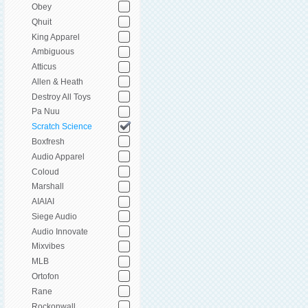
Obey
Qhuit
King Apparel
Ambiguous
Atticus
Allen & Heath
Destroy All Toys
Pa Nuu
Scratch Science
Boxfresh
Audio Apparel
Coloud
Marshall
AIAIAI
Siege Audio
Audio Innovate
Mixvibes
MLB
Ortofon
Rane
Rockonwall