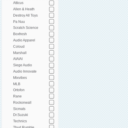
Atticus
Allen & Heath
Destroy All Toys
Pa Nuu
Scratch Science
Boxfresh
Audio Apparel
Coloud
Marshall
AIAIAI
Siege Audio
Audio Innovate
Mixvibes
MLB
Ortofon
Rane
Rockonwall
Sicmats
Dr.Suzuki
Technics
Thud Rumble