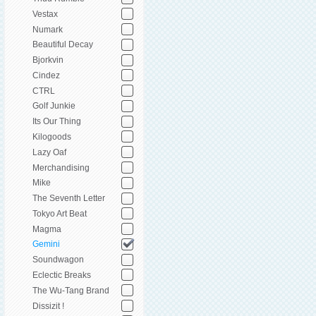
Vestax
Numark
Beautiful Decay
Bjorkvin
Cindez
CTRL
Golf Junkie
Its Our Thing
Kilogoods
Lazy Oaf
Merchandising
Mike
The Seventh Letter
Tokyo Art Beat
Magma
Gemini
Soundwagon
Eclectic Breaks
The Wu-Tang Brand
Dissizit !