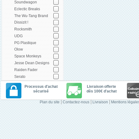
Soundwagon
Eclectic Breaks
The Wu-Tang Brand
Dissizit !
Rocksmith
UDG
PG Plastique
Olow
Space Monkeys
Jesse Dean Designs
Raiden Fader
Serato
Processus d'achat
Livraison offerte
sécurisé
dès 100€ d'achat
Plan du site
Contactez-nous
Livraison
Mentions légale