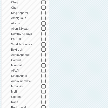
Obey
Qhuit
King Apparel
Ambiguous
Atticus
Allen & Heath
Destroy All Toys
Pa Nuu
Scratch Science
Boxfresh
Audio Apparel
Coloud
Marshall
AIAIAI
Siege Audio
Audio Innovate
Mixvibes
MLB
Ortofon
Rane
Rockonwall