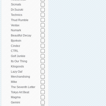
Sicmats
Dr.Suzuki
Technics
Thud Rumble
Vestax
Numark
Beautiful Decay
Bjorkvin
Cindez
CTRL
Golf Junkie
Its Our Thing
Kilogoods
Lazy Oaf
Merchandising
Mike
The Seventh Letter
Tokyo Art Beat
Magma
Gemini