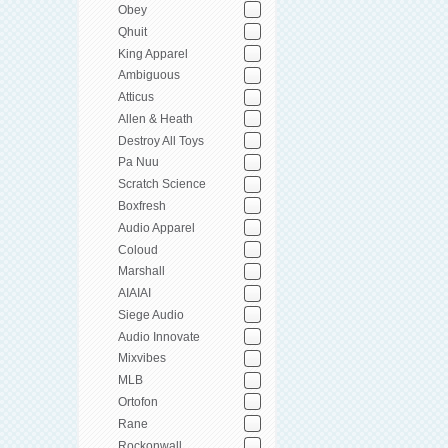
Obey
Qhuit
King Apparel
Ambiguous
Atticus
Allen & Heath
Destroy All Toys
Pa Nuu
Scratch Science
Boxfresh
Audio Apparel
Coloud
Marshall
AIAIAI
Siege Audio
Audio Innovate
Mixvibes
MLB
Ortofon
Rane
Rockonwall