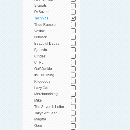
Sicmats
Dr.Suzuki
Technics
Thud Rumble
Vestax
Numark
Beautiful Decay
Bjorkvin
Cindez
CTRL
Golf Junkie
Its Our Thing
Kilogoods
Lazy Oaf
Merchandising
Mike
The Seventh Letter
Tokyo Art Beat
Magma
Gemini