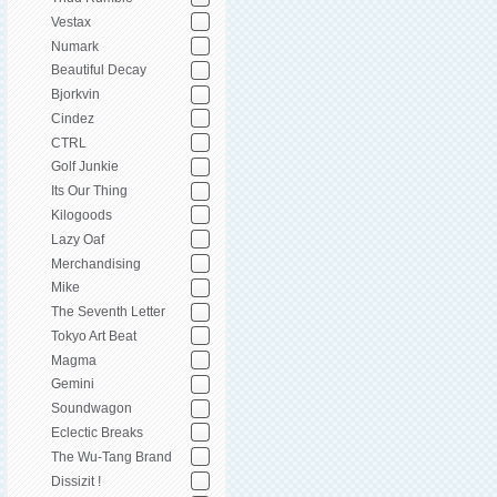
Vestax
Numark
Beautiful Decay
Bjorkvin
Cindez
CTRL
Golf Junkie
Its Our Thing
Kilogoods
Lazy Oaf
Merchandising
Mike
The Seventh Letter
Tokyo Art Beat
Magma
Gemini
Soundwagon
Eclectic Breaks
The Wu-Tang Brand
Dissizit !