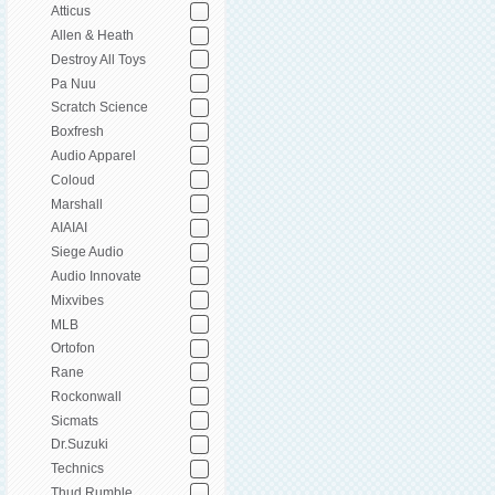
Atticus
Allen & Heath
Destroy All Toys
Pa Nuu
Scratch Science
Boxfresh
Audio Apparel
Coloud
Marshall
AIAIAI
Siege Audio
Audio Innovate
Mixvibes
MLB
Ortofon
Rane
Rockonwall
Sicmats
Dr.Suzuki
Technics
Thud Rumble