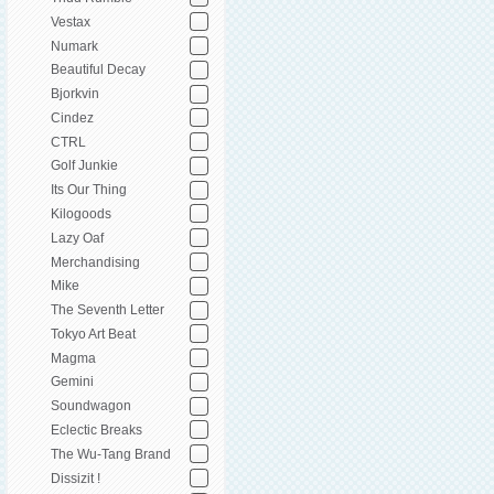
Vestax
Numark
Beautiful Decay
Bjorkvin
Cindez
CTRL
Golf Junkie
Its Our Thing
Kilogoods
Lazy Oaf
Merchandising
Mike
The Seventh Letter
Tokyo Art Beat
Magma
Gemini
Soundwagon
Eclectic Breaks
The Wu-Tang Brand
Dissizit !