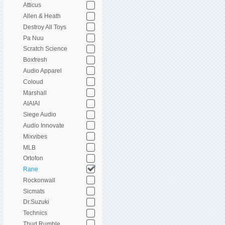
Atticus
Allen & Heath
Destroy All Toys
Pa Nuu
Scratch Science
Boxfresh
Audio Apparel
Coloud
Marshall
AIAIAI
Siege Audio
Audio Innovate
Mixvibes
MLB
Ortofon
Rane
Rockonwall
Sicmats
Dr.Suzuki
Technics
Thud Rumble