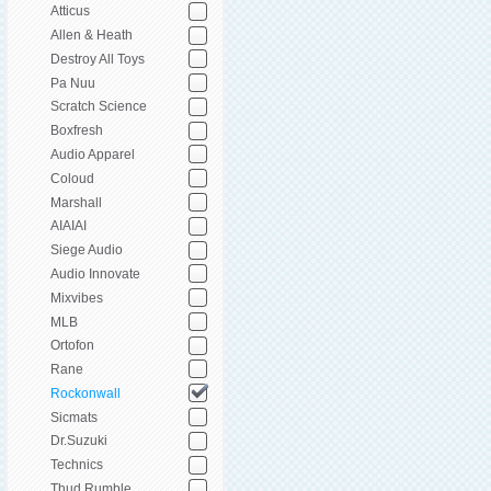
Atticus
Allen & Heath
Destroy All Toys
Pa Nuu
Scratch Science
Boxfresh
Audio Apparel
Coloud
Marshall
AIAIAI
Siege Audio
Audio Innovate
Mixvibes
MLB
Ortofon
Rane
Rockonwall
Sicmats
Dr.Suzuki
Technics
Thud Rumble