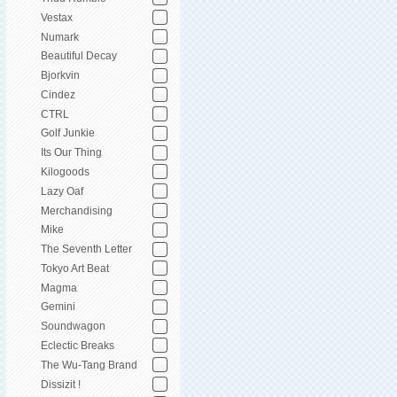
Vestax
Numark
Beautiful Decay
Bjorkvin
Cindez
CTRL
Golf Junkie
Its Our Thing
Kilogoods
Lazy Oaf
Merchandising
Mike
The Seventh Letter
Tokyo Art Beat
Magma
Gemini
Soundwagon
Eclectic Breaks
The Wu-Tang Brand
Dissizit !