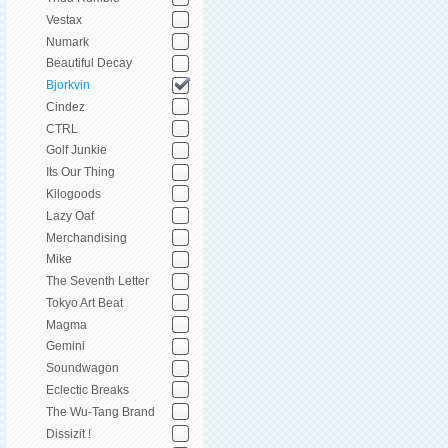
Vestax
Numark
Beautiful Decay
Bjorkvin
Cindez
CTRL
Golf Junkie
Its Our Thing
Kilogoods
Lazy Oaf
Merchandising
Mike
The Seventh Letter
Tokyo Art Beat
Magma
Gemini
Soundwagon
Eclectic Breaks
The Wu-Tang Brand
Dissizit !