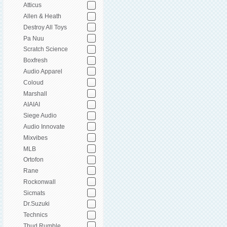
Atticus
Allen & Heath
Destroy All Toys
Pa Nuu
Scratch Science
Boxfresh
Audio Apparel
Coloud
Marshall
AIAIAI
Siege Audio
Audio Innovate
Mixvibes
MLB
Ortofon
Rane
Rockonwall
Sicmats
Dr.Suzuki
Technics
Thud Rumble