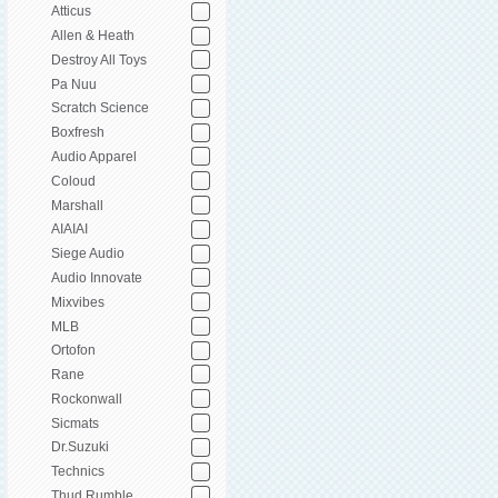
Atticus
Allen & Heath
Destroy All Toys
Pa Nuu
Scratch Science
Boxfresh
Audio Apparel
Coloud
Marshall
AIAIAI
Siege Audio
Audio Innovate
Mixvibes
MLB
Ortofon
Rane
Rockonwall
Sicmats
Dr.Suzuki
Technics
Thud Rumble