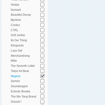
Vestax
Numark
Beautiful Decay
Bjorkvin
Cindez
CTRL
Golf Junkie
Its Our Thing
Kilogoods
Lazy Oaf
Merchandising
Mike
The Seventh Letter
Tokyo Art Beat
Magma
Gemini
Soundwagon
Eclectic Breaks
The Wu-Tang Brand
Dissizit !