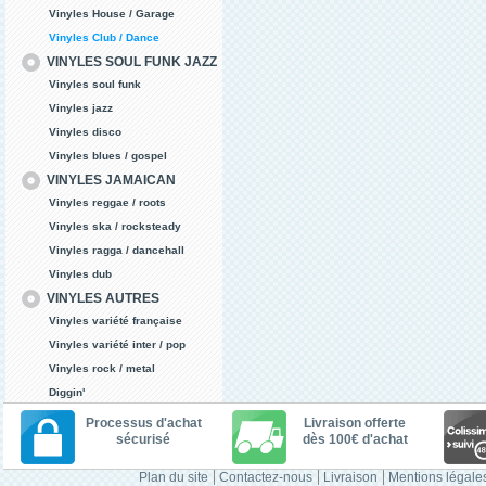
Vinyles House / Garage
Vinyles Club / Dance
VINYLES SOUL FUNK JAZZ
Vinyles soul funk
Vinyles jazz
Vinyles disco
Vinyles blues / gospel
VINYLES JAMAICAN
Vinyles reggae / roots
Vinyles ska / rocksteady
Vinyles ragga / dancehall
Vinyles dub
VINYLES AUTRES
Vinyles variété française
Vinyles variété inter / pop
Vinyles rock / metal
Diggin'
Processus d'achat
Livraison offerte
sécurisé
dès 100€ d'achat
Plan du site
Contactez-nous
Livraison
Mentions légale