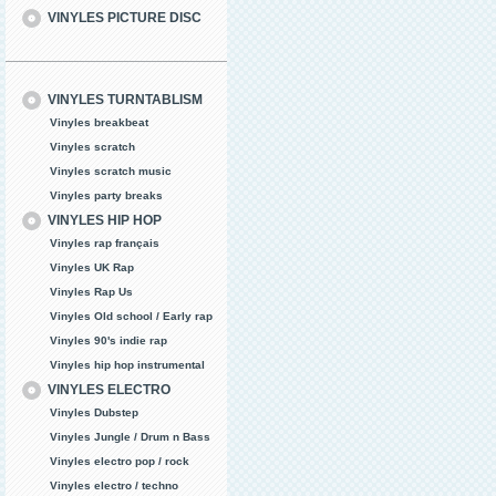
VINYLES PICTURE DISC
VINYLES TURNTABLISM
Vinyles breakbeat
Vinyles scratch
Vinyles scratch music
Vinyles party breaks
VINYLES HIP HOP
Vinyles rap français
Vinyles UK Rap
Vinyles Rap Us
Vinyles Old school / Early rap
Vinyles 90's indie rap
Vinyles hip hop instrumental
VINYLES ELECTRO
Vinyles Dubstep
Vinyles Jungle / Drum n Bass
Vinyles electro pop / rock
Vinyles electro / techno