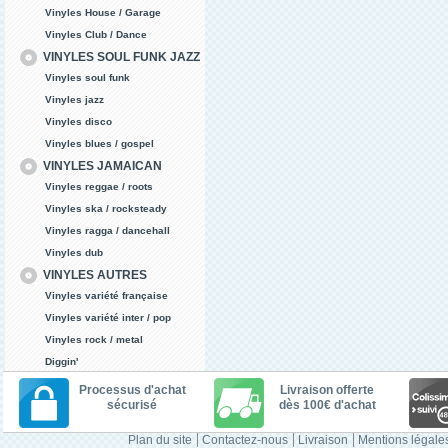
Vinyles House / Garage
Vinyles Club / Dance
VINYLES SOUL FUNK JAZZ
Vinyles soul funk
Vinyles jazz
Vinyles disco
Vinyles blues / gospel
VINYLES JAMAICAN
Vinyles reggae / roots
Vinyles ska / rocksteady
Vinyles ragga / dancehall
Vinyles dub
VINYLES AUTRES
Vinyles variété française
Vinyles variété inter / pop
Vinyles rock / metal
Diggin'
Processus d'achat
Livraison offerte
sécurisé
dès 100€ d'achat
Plan du site
Contactez-nous
Livraison
Mentions légale