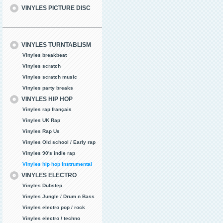
VINYLES PICTURE DISC
VINYLES TURNTABLISM
Vinyles breakbeat
Vinyles scratch
Vinyles scratch music
Vinyles party breaks
VINYLES HIP HOP
Vinyles rap français
Vinyles UK Rap
Vinyles Rap Us
Vinyles Old school / Early rap
Vinyles 90's indie rap
Vinyles hip hop instrumental
VINYLES ELECTRO
Vinyles Dubstep
Vinyles Jungle / Drum n Bass
Vinyles electro pop / rock
Vinyles electro / techno